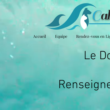
C
a
Accueil
Equipe
Rendez-vous en Li
Le D
Renseigne