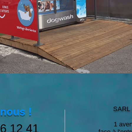
SARL 
nous !
1 aven
26 12 41
face à l'en