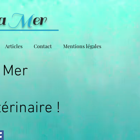
la
M
er
Articles
Contact
Mentions légales
r Mer
érinaire !