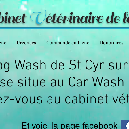
binet
V
étérinaire de 
gne
Urgences
Commande en Ligne
Honoraires
og Wash de St Cyr su
se situe au Car Wash
z-vous au cabinet vét
Et voici la page facebook